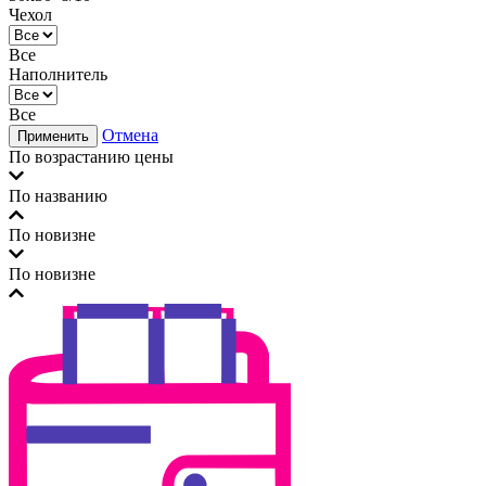
Чехол
Все
Наполнитель
Все
Отмена
Применить
По возрастанию цены
По названию
По новизне
По новизне