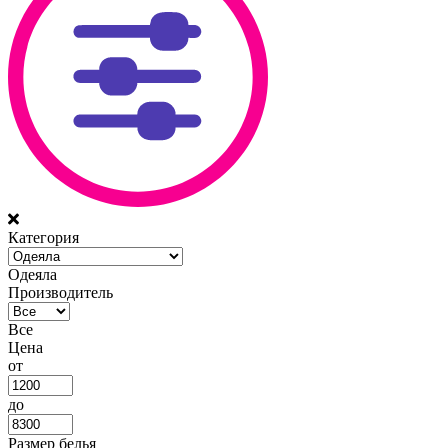
Категория
Одеяла
Производитель
Все
Цена
от
до
Размер белья