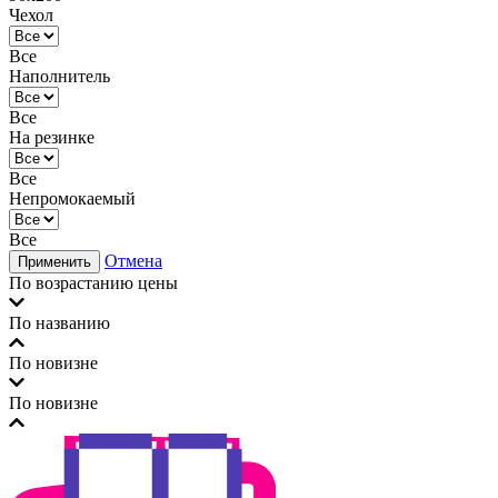
Чехол
Все
Наполнитель
Все
На резинке
Все
Непромокаемый
Все
Отмена
Применить
По возрастанию цены
По названию
По новизне
По новизне