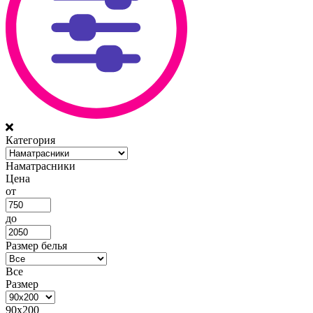
Категория
Наматрасники
Цена
от
до
Размер белья
Все
Размер
90х200