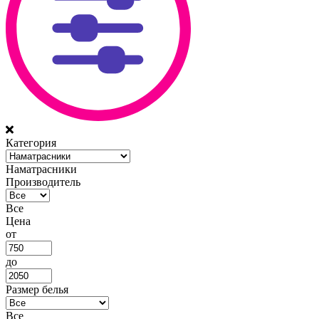
Категория
Наматрасники
Производитель
Все
Цена
от
до
Размер белья
Все