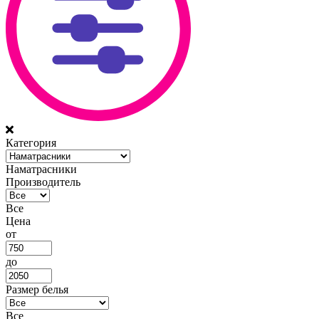
Категория
Наматрасники
Производитель
Все
Цена
от
до
Размер белья
Все